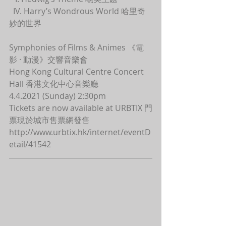
  IV. Harry’s Wondrous World 哈里奇
妙的世界
Symphonies of Films & Animes 《電
影 · 動漫》交響音樂會
Hong Kong Cultural Centre Concert 
Hall 香港文化中心音樂廳
4.4.2021 (Sunday) 2:30pm
Tickets are now available at URBTIX 門
票現於城市售票網發售
http://www.urbtix.hk/internet/eventD
etail/41542