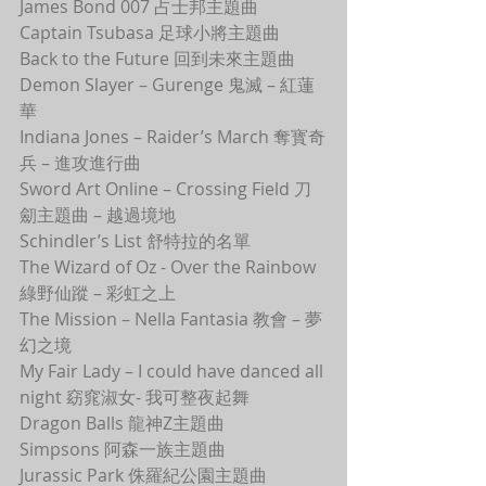
James Bond 007 占士邦主題曲
Captain Tsubasa 足球小將主題曲
Back to the Future 回到未來主題曲
Demon Slayer – Gurenge 鬼滅 – 紅蓮
華
Indiana Jones – Raider’s March 奪寳奇
兵 – 進攻進行曲
Sword Art Online – Crossing Field 刀
劎主題曲 – 越過境地
Schindler’s List 舒特拉的名單
The Wizard of Oz - Over the Rainbow 
綠野仙蹤 – 彩虹之上
The Mission – Nella Fantasia 教會 – 夢
幻之境
My Fair Lady – I could have danced all 
night 窈窕淑女- 我可整夜起舞
Dragon Balls 龍神Z主題曲
Simpsons 阿森一族主題曲
Jurassic Park 侏羅紀公園主題曲