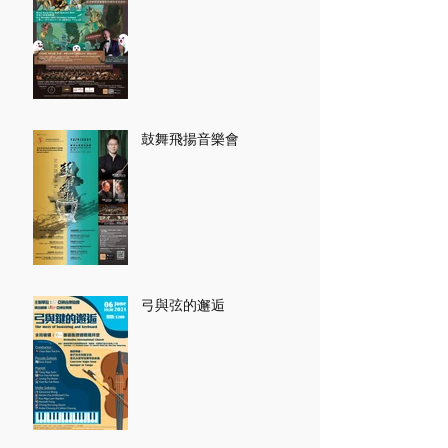
鼓舞飛揚音樂會
弓與弦的邂逅