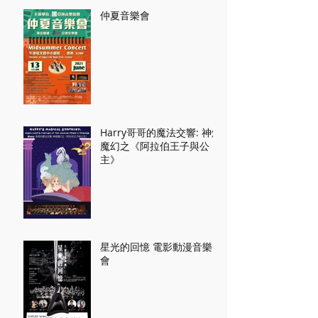
仲夏音樂會
Harry哥哥的魔法交響: 神燈
魔幻之《阿拉伯王子與公
主》
星光的回憶 電影動漫音樂
會