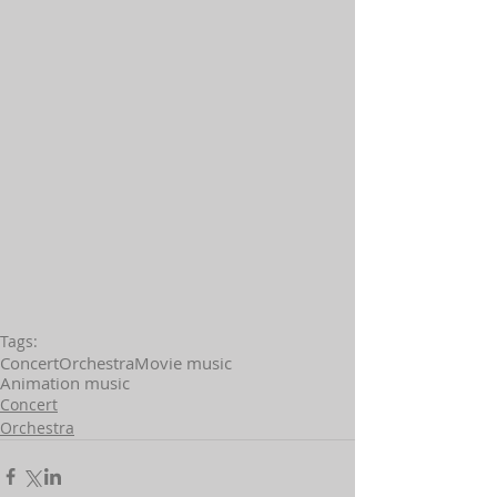
Tags:
Concert
Orchestra
Movie music
Animation music
Concert
Orchestra