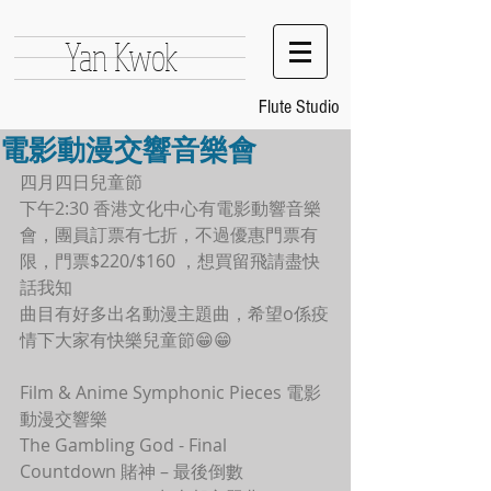
Yan Kwok
Flute Studio
電影動漫交響音樂會
四月四日兒童節
下午2:30 香港文化中心有電影動響音樂
會，團員訂票有七折，不過優惠門票有
限，門票$220/$160 ，想買留飛請盡快
話我知
曲目有好多出名動漫主題曲，希望o係疫
情下大家有快樂兒童節😁😁
Film & Anime Symphonic Pieces 電影
動漫交響樂
The Gambling God - Final 
Countdown 賭神 – 最後倒數