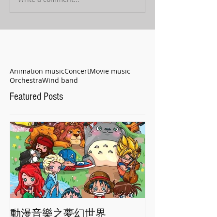
Animation music
Concert
Movie music
Orchestra
Wind band
Featured Posts
動漫音樂之夢幻世界
香港交響樂團"