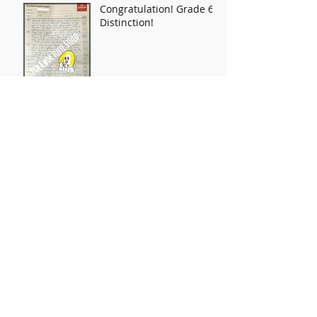
Congratulation! Grade 6
Distinction!
Archive
October 2021
(1)
1 post
August 2021
(1)
1 post
May 2021
(1)
1 post
April 2021
(3)
3 posts
March 2021
(1)
1 post
July 2019
(3)
3 posts
May 2019
(1)
1 post
March 2019
(11)
11 posts
February 2019
(4)
4 posts
January 2019
(1)
1 post