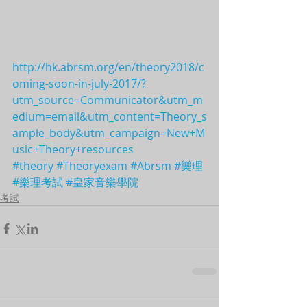
http://hk.abrsm.org/en/theory2018/c
oming-soon-in-july-2017/?
utm_source=Communicator&utm_m
edium=email&utm_content=Theory_s
ample_body&utm_campaign=New+M
usic+Theory+resources
#theory
#Theoryexam
#Abrsm
#樂理
#樂理考試
#皇家音樂學院
考試