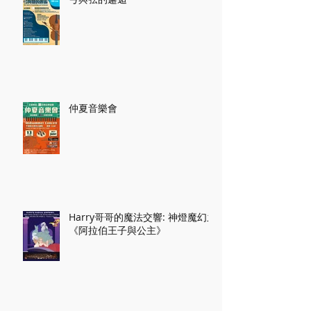
弓與弦的邂逅
仲夏音樂會
Harry哥哥的魔法交響: 神燈魔幻之
《阿拉伯王子與公主》