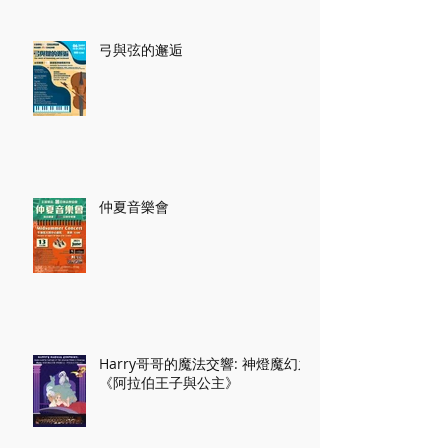
弓與弦的邂逅
仲夏音樂會
Harry哥哥的魔法交響: 神燈魔幻之
《阿拉伯王子與公主》