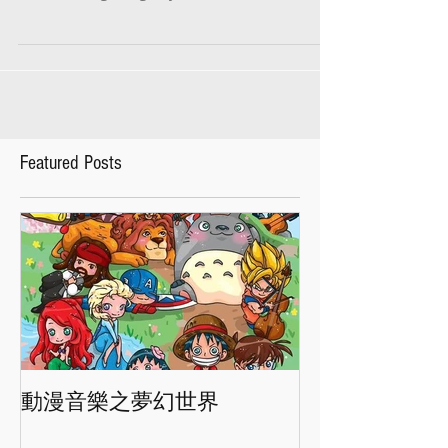
Adventure 萬聖節派對：海賊 ☠️ 金銀島尋寶大
冒險 👻 Hong Kong City Hall Concert Hall 香港
大會堂音樂廳 31st October 2021...
Featured Posts
動漫音樂之夢幻世界
香港交響樂團"